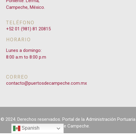
Poniente. Lerma,
2019
Campeche, México.
TELÉFONO
+52 01 (981) 81 20815
PROGRAMA DE TRABAJO DE CONTROL
HORARIO
INTERNO 2019
Lunes a domingo:
8:00 a.m to 8:00 p.m
MATRIZ DE RIESGOS 2019
ACTAS Y SESIONES 2019
CORREO
contacto@puertosdecampeche.com.mx
2018
PROGRAMA DE TRABAJO DE CONTROL
© 2024. Derechos reservados. Portal de la Administración Portuaria
INTERNO 2018
Integral de Campeche.
Spanish