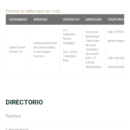
Desliza la tabla para ver más ...
CESIONARIO
SERVICIO
CONTACTO
DIRECCIÓN
TELÉFONOS/EM
Lic.
Dirección
938 129 8019
Gabriela
Seybplaya:
Rivero
Calle área
gerenciagasolin
Comercialización
Gallegos
de usos
Gaeli Diesel
de combustibles
múltiples
S.A de C.V.
y lubricantes
Ing. Carlos
del puerto
marinos
Caballero
S/N C.P.
938 106 4655
Poot
24460,
Seybaplaya
adminseyba@gae
DIRECTORIO
Puertos
Cesionarios