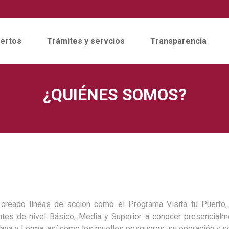
ertos
Trámites y servcios
Transparencia
¿QUIÉNES SOMOS?
creado líneas de acción como el Programa Visita tu Puerto, 
ntes de nivel Básico, Media y Superior a conocer presencialm
aya y Lerma, así como los muelles pesqueros, su operación y seg