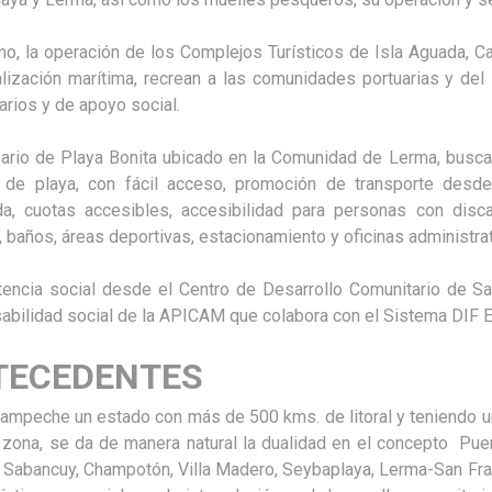
o, la operación de los Complejos Turísticos de Isla Aguada, Ca
lización marítima, recrean a las comunidades portuarias y del s
arios y de apoyo social.
eario de Playa Bonita ubicado en la Comunidad de Lerma, busca
 de playa, con fácil acceso, promoción de transporte desde l
a, cuotas accesibles, accesibilidad para personas con discap
 baños, áreas deportivas, estacionamiento y oficinas administrativ
tencia social desde el Centro de Desarrollo Comunitario de S
abilidad social de la APICAM que colabora con el Sistema DIF Es
TECEDENTES
Campeche un estado con más de 500 kms. de litoral y teniendo
 zona, se da de manera natural la dualidad en el concepto Pue
 Sabancuy, Champotón, Villa Madero, Seybaplaya, Lerma-San Fra