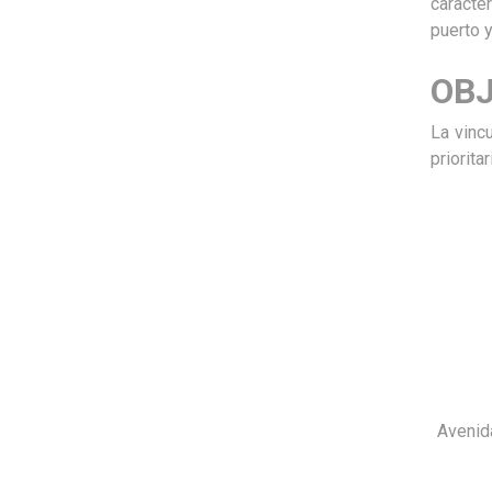
caracte
puerto 
OBJ
La vinc
priorita
Avenid