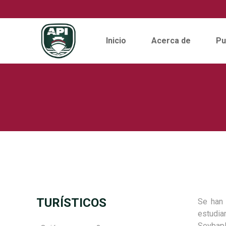
Inicio
Acerca de
Pu
Skip
to
content
TURÍSTICOS
Se han 
estudia
Seybapl