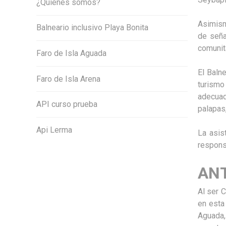
¿Quiénes somos?
Asimism
Balneario inclusivo Playa Bonita
de seña
comunit
Faro de Isla Aguada
El Baln
Faro de Isla Arena
turismo
adecuad
API curso prueba
palapas,
Api Lerma
La asis
respons
AN
Al ser 
en esta
Aguada,