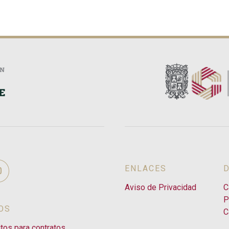
ENLACES
Aviso de Privacidad
C
P
OS
C
itos para contratos