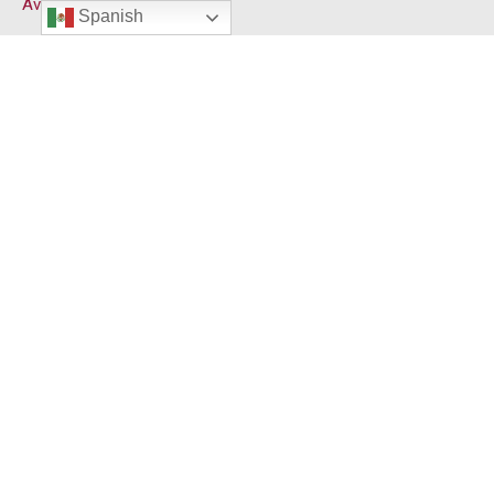
Aviso de Privacidad
Spanish
DIRECCIÓN
Calle 20. num. 160 por 2
Poniente. Lerma,
Campeche, México.
TELÉFONO
+52 01 (981) 81 20815
HORARIO
Lunes a domingo:
8:00 a.m to 8:00 p.m
CORREO
contacto@puertosdecampeche.com.mx