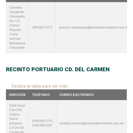
Carretera
Campeche
Champotón
Km 176.
Colonia
(982)8231373
accesos.seybaplaya@puertosdecampeche.com.mx
Payucán
Punta
morritos
Seybaplaya,
Champotón.
RECINTO PORTUARIO CD. DEL CARMEN
Desliza la tabla para ver más ...
DIRECCIÓN
TELÉFONOS
CORREO ELECTRÓNICO
Calle 26 por
5 Sur S/N
Colonia
Puerto
(938)2861215,
pesquero
contacto.carmen@puertosdecampeche.com.mx
(938)3824007
C.P. 24159
Ciudad del