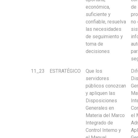
económica,
de 
suficiente y
pr
confiable, resuelva
no 
las necesidades
si
de seguimiento y
inf
toma de
au
decisiones
par
se
11_23
ESTRATÉGICO
Que los
Dif
servidores
Di
públicos conozcan
Gen
y apliquen las
Mat
Disposiciones
Int
Generales en
Con
Materia del Marco
el 
Integrado de
Adm
Control Interno y
Apl
el Manual
Gen