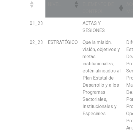
NIVEL
ELEMENTO DE
AC
CONTROL
ME
NIVEL
ELEMENTO DE
AC
01_23
ACTAS Y
CONTROL
ME
SESIONES
02_23
ESTRATÉGICO
Que la misión,
Dif
visión, objetivos y
Est
metas
Des
institucionales,
Pr
estén alineados al
Sec
Plan Estatal de
Pr
Desarrollo y a los
Ma
Programas
Des
Sectoriales,
Por
Institucionales y
Pr
Especiales
Ope
Pr
An