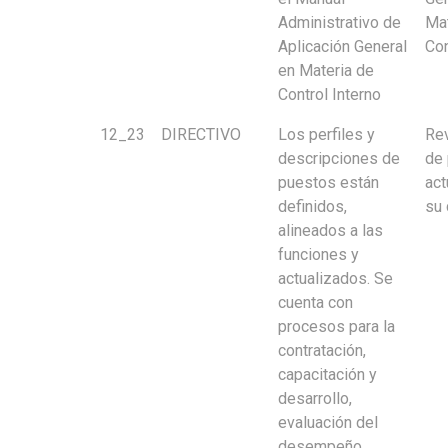
Administrativo de
Mat
Aplicación General
Con
en Materia de
Control Interno
12_23
DIRECTIVO
Los perfiles y
Rev
descripciones de
de 
puestos están
act
definidos,
su
alineados a las
funciones y
actualizados. Se
cuenta con
procesos para la
contratación,
capacitación y
desarrollo,
evaluación del
desempeño,