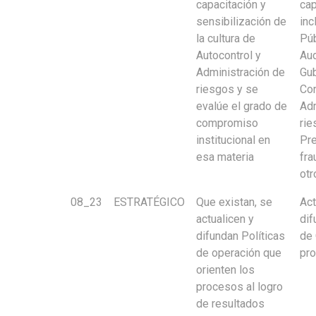
capacitación y
cap
sensibilización de
inc
la cultura de
Púb
Autocontrol y
Aud
Administración de
Gub
riesgos y se
Con
evalúe el grado de
Adm
compromiso
rie
institucional en
Pr
esa materia
fra
otr
08_23
ESTRATÉGICO
Que existan, se
Act
actualicen y
dif
difundan Políticas
de 
de operación que
pr
orienten los
procesos al logro
de resultados