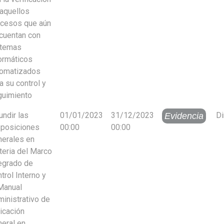
aquellos
ocesos que aún
cuentan con
stemas
ormáticos
tomatizados
a su control y
guimiento
undir las
01/01/2023
31/12/2023
Di
Evidencia
sposiciones
00:00
00:00
erales en
eria del Marco
egrado de
trol Interno y
Manual
inistrativo de
icación
eral en