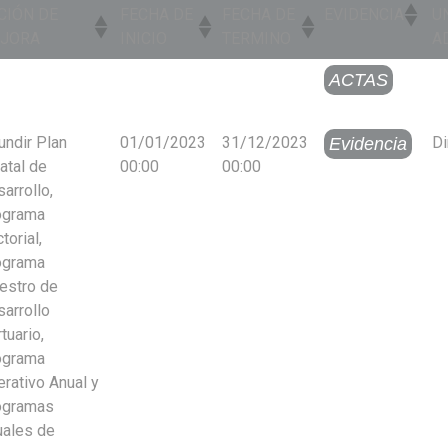
CIÓN DE
FECHA DE
FECHA DE
EVIDENCIA
U
JORA
INICIO
TERMINO
A
CIÓN DE
FECHA DE
FECHA DE
EVIDENCIA
U
ACTAS
JORA
INICIO
TERMINO
A
undir Plan
01/01/2023
31/12/2023
Di
Evidencia
atal de
00:00
00:00
arrollo,
ograma
torial,
ograma
estro de
arrollo
tuario,
ograma
rativo Anual y
ogramas
uales de