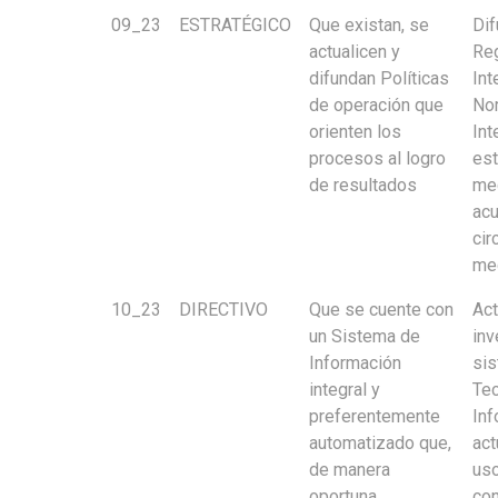
09_23
ESTRATÉGICO
Que existan, se
Dif
actualicen y
Re
difundan Políticas
Int
de operación que
No
orienten los
Int
procesos al logro
est
de resultados
me
acu
cir
med
10_23
DIRECTIVO
Que se cuente con
Act
un Sistema de
inv
Información
si
integral y
Tec
preferentemente
Inf
automatizado que,
act
de manera
uso
oportuna,
con