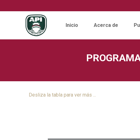
Inicio
Acerca de
Pu
Skip
to
PROGRAMA 
content
Desliza la tabla para ver más ...