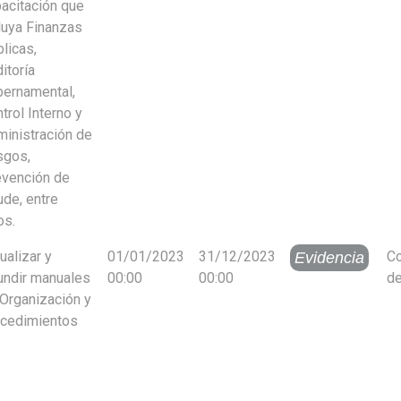
acitación que
luya Finanzas
licas,
itoría
ernamental,
trol Interno y
inistración de
sgos,
evención de
ude, entre
os.
ualizar y
01/01/2023
31/12/2023
Co
Evidencia
undir manuales
00:00
00:00
de
Organización y
ocedimientos
Cargando. Por favor espera.