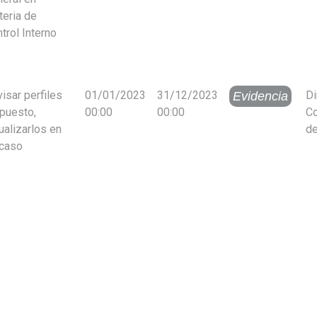
eria de
trol Interno
isar perfiles
01/01/2023
31/12/2023
Di
Evidencia
puesto,
00:00
00:00
Co
ualizarlos en
de
 caso