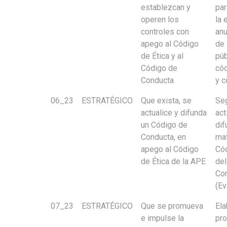
establezcan y
par
operen los
la 
controles con
anu
apego al Código
de 
de Ética y al
púb
Código de
cód
Conducta
y c
06_23
ESTRATÉGICO
Que exista, se
Seg
actualice y difunda
act
un Código de
dif
Conducta, en
mat
apego al Código
Cód
de Ética de la APE
del
Co
(Ev
07_23
ESTRATÉGICO
Que se promueva
Ela
e impulse la
pr