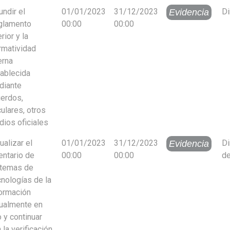
undir el
01/01/2023
31/12/2023
Di
Evidencia
glamento
00:00
00:00
erior y la
rmatividad
erna
ablecida
diante
erdos,
culares, otros
ios oficiales
ualizar el
01/01/2023
31/12/2023
Di
Evidencia
entario de
00:00
00:00
de
stemas de
nologías de la
ormación
ualmente en
 y continuar
 la verificación