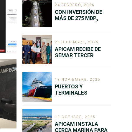
24 FEBRERO, 2026
CON INVERSIÓN DE
MÁS DE 275 MDP.,
APICAM REALIZÓ 84
OBRAS DURANTE EL
EJERCICIO 2025
23 DICIEMBRE, 2025
APICAM RECIBE DE
SEMAR TERCER
ADDENDUM A SU
TITULO DE
CONCESIÓN
13 NOVIEMBRE, 2025
PUERTOS Y
TERMINALES
MOVILIZAN 10.6
MILLONES DE CARGA
AL TERCER
TRIMESTRE DEL AÑO
13 OCTUBRE, 2025
APICAM INSTALA
CERCA MARINA PARA