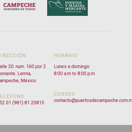
DIRECCIÓN
HORARIO
alle 20. num. 160 por 2
Lunes a domingo:
oniente. Lerma,
8:00 a.m to 8:00 p.m
ampeche, México.
CORREO
TELÉFONO
contacto@puertosdecampeche.com.
52 01 (981) 81 20815