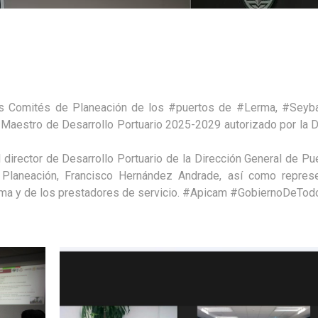
os Comités de Planeación de los
#puertos
de
#Lerma
,
#Seyba
Maestro de Desarrollo Portuario 2025-2029 autorizado por la D
l director de Desarrollo Portuario de la Dirección General de Pu
Planeación, Francisco Hernández Andrade, así como repres
ima y de los prestadores de servicio.
#Apicam
#GobiernoDeTod