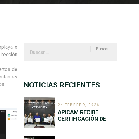
Buscar:
playa
e
irección
ertos de
entantes
NOTICIAS RECIENTES
os
.
24 FEBRERO, 2026
APICAM RECIBE
CERTIFICACIÓN DE
TRES ENTORNOS
LABORALES
SALUDABLES